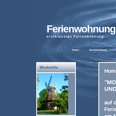
Ferienwohnung
erstklassige Ferienwohnung
home
beschreibung
Windmühle
Hom
"MO
UND
auf 
Fer
am M